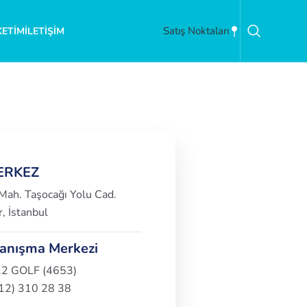
Satış Noktaları
KETIM
İLETIŞIM
ERKEZ
ah. Taşocağı Yolu Cad.
, İstanbul
Danışma Merkezi
22 GOLF (4653)
212) 310 28 38