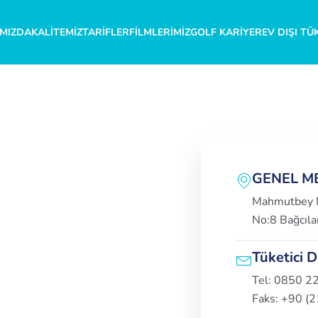
MIZDA
KALITEMIZ
TARIFLER
FILMLERIMIZ
GOLF KARIYER
EV DIŞI TÜ
GENEL M
Mahmutbey M
No:8 Bağcılar
Tüketici 
Tel: 0850 2
Faks: +90 (