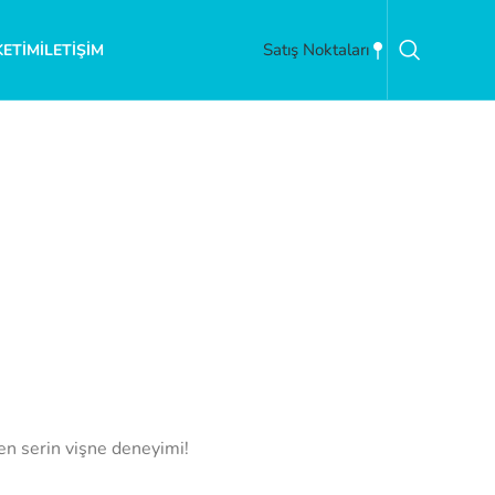
Satış Noktaları
KETIM
İLETIŞIM
 en serin vişne deneyimi!