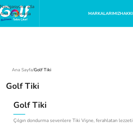
Navigasyona atla
MARKALARIMIZ
HAKKI
Ana içeriğe atla
Ana Sayfa
/
Golf Tiki
Golf Tiki
Golf Tiki
Çılgın dondurma sevenlere Tiki Vişne, ferahlatan lezzetiyl