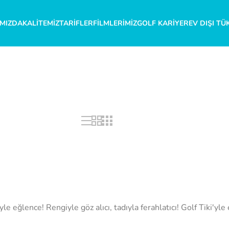
MIZDA
KALITEMIZ
TARIFLER
FILMLERIMIZ
GOLF KARIYER
EV DIŞI TÜ
e eğlence! Rengiyle göz alıcı, tadıyla ferahlatıcı! Golf Tiki'yle