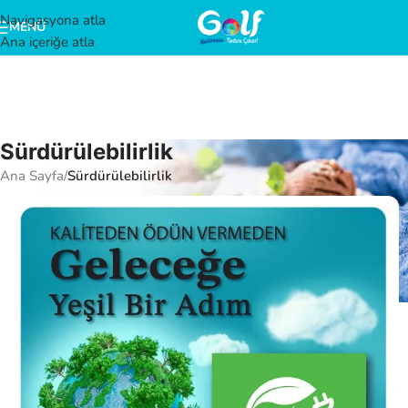
Navigasyona atla
MENÜ
Ana içeriğe atla
Sürdürülebilirlik
Ana Sayfa
/
Sürdürülebilirlik