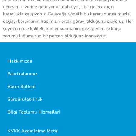
görevimizi yerine getiriyor ve daha yeşil bir gelecek için
kararlılıkla çalışıyoruz. Geleceğe yönelik bu kararlı duruşumuzla,
doğayı korumanın hepimizin ortak görevi olduğunu biliyoruz. Her
şeyden önce kaliteli ürünler sunmanın, gezegenimize karşı
sorumluluğumuzun bir parçası olduğuna inanıyoruz.
Hakkımızda
Fabrikalarımız
Basın Bülteni
Sürdürülebilirlik
Golf Dondurma Dijital Asistanı
Size nasıl yardımcı olabiliriz?
Bilgi Toplumu Hizmetleri
Merhaba 👋
Kısa sorular sorabilir veya aşağıdaki seçeneklerden
KVKK Aydınlatma Metni
birini seçebilirsiniz.