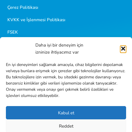
Çerez Politikası
KVKK ve İşlenmesi Politikası
FSEK
Daha iyi bir deneyim için
Golf Kariyer
izninize ihtiyacımız var
Blog İçerikleri
En iyi deneyimleri sağlamak amacıyla, cihaz bilgilerini depolamak
ve/veya bunlara erişmek için çerezler gibi teknolojiler kullanıyoruz.
Sıkça Sorulan Sorular
Bu teknolojilere izin vermek, bu sitedeki gezinme davranışı veya
benzersiz kimlikler gibi verileri işlememize olanak tanıyacaktır.
İletişim
Onay vermemek veya onayı geri çekmek belirli özellikleri ve
işlevleri olumsuz etkileyebilir.
Kabul et
Reddet
TR
EN