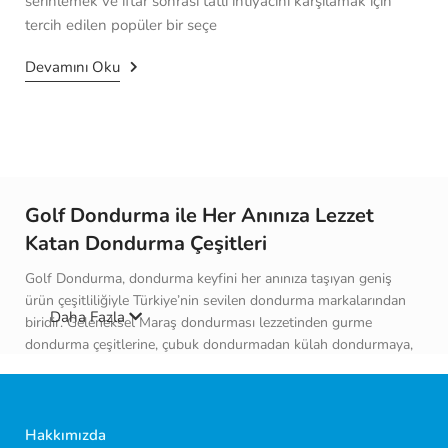
serinlemek ve iftar sonrası tatlı ihtiyacını karşılamak için
tercih edilen popüler bir seçe
Devamını Oku
Golf Dondurma ile Her Anınıza Lezzet
Katan Dondurma Çeşitleri
Golf Dondurma, dondurma keyfini her anınıza taşıyan geniş
ürün çeşitliliğiyle Türkiye’nin sevilen dondurma markalarından
Daha Fazla
biridir. Geleneksel Maraş dondurması lezzetinden gurme
dondurma çeşitlerine, çubuk dondurmadan külah dondurmaya,
sorbeden aile boyu kap dondurma seçeneklerine kadar farklı
damak zevklerine hitap eden zengin bir ürün dünyası sunar.
Serinletici, keyifli ve lezzet dolu bir mola arayan herkes için Golf
Dondurma ailesinde keşfedilecek özel bir dondurma mutlaka
Hakkımızda