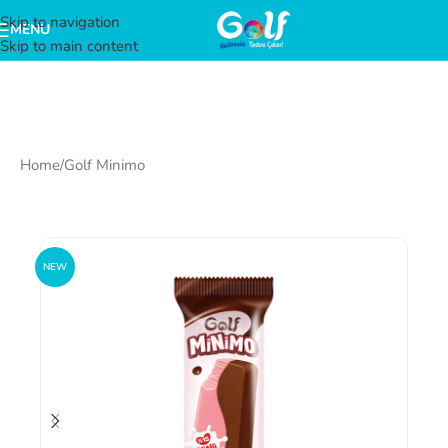
Skip to navigation
MENU
Skip to main content
Home
/
Golf Minimo
NEW