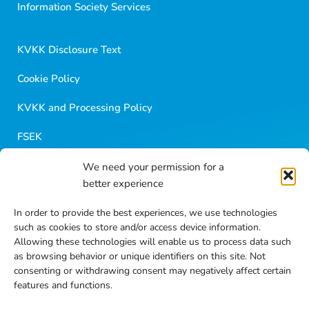
Information Society Services
Merhaba 👋
Kısa sorular sorabilir veya aşağıdaki seçeneklerden
KVKK Disclosure Text
birini seçebilirsiniz.
Cookie Policy
KVKK and Processing Policy
FSEK
We need your permission for a
Golf Career
better experience
Blog Contents
In order to provide the best experiences, we use technologies
such as cookies to store and/or access device information.
Frequently Asked Questions
Allowing these technologies will enable us to process data such
as browsing behavior or unique identifiers on this site. Not
Contact
consenting or withdrawing consent may negatively affect certain
features and functions.