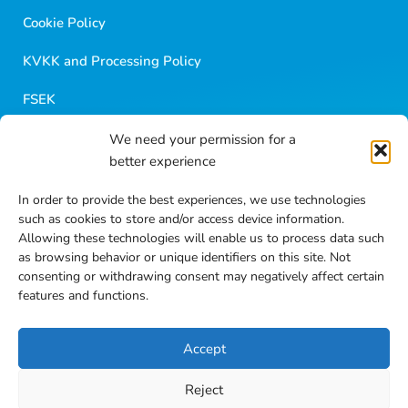
Cookie Policy
KVKK and Processing Policy
FSEK
We need your permission for a
Golf Career
better experience
Blog Contents
In order to provide the best experiences, we use technologies
such as cookies to store and/or access device information.
Frequently Asked Questions
Allowing these technologies will enable us to process data such
as browsing behavior or unique identifiers on this site. Not
Contact
consenting or withdrawing consent may negatively affect certain
features and functions.
Accept
Reject
EN
TR