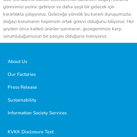
görevimizi yerine getiriyor ve daha yeşil bir gelecek için
kararlılıkla çalışıyoruz. Geleceğe yönelik bu kararlı duruşumuzla,
doğayı korumanın hepimizin ortak görevi olduğunu biliyoruz. Her
şeyden önce kaliteli ürünler sunmanın, gezegenimize karşı
sorumluluğumuzun bir parçası olduğuna inanıyoruz.
About Us
Our Factories
Press Release
Sustainability
Golf Dondurma Dijital Asistanı
Size nasıl yardımcı olabiliriz?
Information Society Services
Merhaba 👋
Kısa sorular sorabilir veya aşağıdaki seçeneklerden
KVKK Disclosure Text
birini seçebilirsiniz.