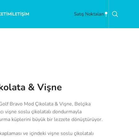
Satış Noktaları
KETIM
İLETIŞIM
kolata & Vişne
n Golf Bravo Mod Çikolata & Vişne, Belçika
tıcı vişne soslu çikolatalı dondurmayla
rma küplerini büyük bir lezzete dönüştürüyor.
 kaplaması ve içindeki vişne soslu çikolatalı