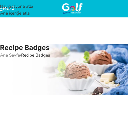
Navigasyona atla
MENÜ
Ana içeriğe atla
Recipe Badges
Ana Sayfa
/
Recipe Badges