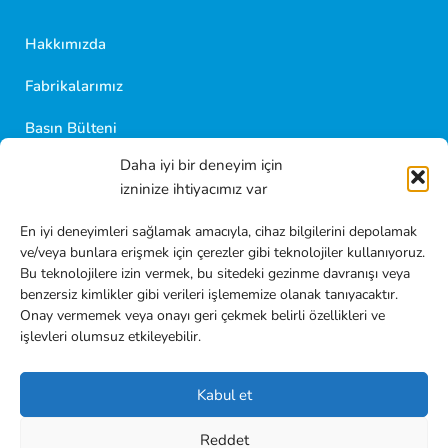
birini seçebilirsiniz.
Hakkımızda
Fabrikalarımız
Basın Bülteni
Daha iyi bir deneyim için
Sürdürülebilirlik
izninize ihtiyacımız var
Bilgi Toplumu Hizmetleri
En iyi deneyimleri sağlamak amacıyla, cihaz bilgilerini depolamak
ve/veya bunlara erişmek için çerezler gibi teknolojiler kullanıyoruz.
KVKK Aydınlatma Metni
Bu teknolojilere izin vermek, bu sitedeki gezinme davranışı veya
benzersiz kimlikler gibi verileri işlememize olanak tanıyacaktır.
Çerez Politikası
Onay vermemek veya onayı geri çekmek belirli özellikleri ve
işlevleri olumsuz etkileyebilir.
KVKK ve İşlenmesi Politikası
Kabul et
FSEK
Reddet