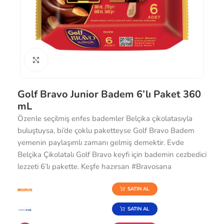
Büyütmek için tıklayın
Golf Bravo Junior Badem 6’lı Paket 360
mL
Özenle seçilmiş enfes bademler Belçika çikolatasıyla
buluştuysa, bi’de çoklu paketteyse Golf Bravo Badem
yemenin paylaşımlı zamanı gelmiş demektir. Evde
Belçika Çikolatalı Golf Bravo keyfi için bademin cezbedici
lezzeti 6’lı pakette. Keşfe hazırsan #Bravosana
SATIN AL
SATIN AL