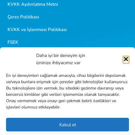
Kısa sorular sorabilir veya aşağıdaki seçeneklerden
KVKK Aydınlatma Metni
birini seçebilirsiniz.
Çerez Politikası
KVKK ve İşlenmesi Politikası
FSEK
Daha iyi bir deneyim için
Golf Kariyer
izninize ihtiyacımız var
Blog İçerikleri
En iyi deneyimleri sağlamak amacıyla, cihaz bilgilerini depolamak
ve/veya bunlara erişmek için çerezler gibi teknolojiler kullanıyoruz.
Sıkça Sorulan Sorular
Bu teknolojilere izin vermek, bu sitedeki gezinme davranışı veya
benzersiz kimlikler gibi verileri işlememize olanak tanıyacaktır.
İletişim
Onay vermemek veya onayı geri çekmek belirli özellikleri ve
işlevleri olumsuz etkileyebilir.
Kabul et