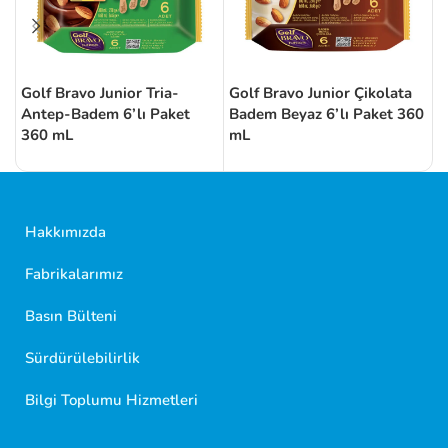
Golf Bravo Junior Tria-
Golf Bravo Junior Çikolata
G
Antep-Badem 6’lı Paket
Badem Beyaz 6’lı Paket 360
O
360 mL
mL
P
Hakkımızda
Fabrikalarımız
Basın Bülteni
Sürdürülebilirlik
Golf Dondurma Dijital Asistanı
Size nasıl yardımcı olabiliriz?
Bilgi Toplumu Hizmetleri
Merhaba 👋