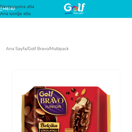
Navigasyona atla
MENÜ
Ana içeriğe atla
Ana Sayfa
/
Golf Bravo
/
Multipack