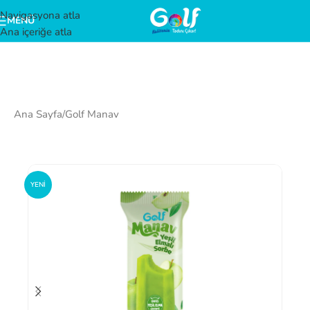
Navigasyona atla
MENÜ
Ana içeriğe atla
Ana Sayfa
/
Golf Manav
YENI