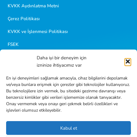
Kısa sorular sorabilir veya aşağıdaki seçeneklerden
KVKK Aydınlatma Metni
birini seçebilirsiniz.
Çerez Politikası
KVKK ve İşlenmesi Politikası
FSEK
Daha iyi bir deneyim için
Golf Kariyer
izninize ihtiyacımız var
Blog İçerikleri
En iyi deneyimleri sağlamak amacıyla, cihaz bilgilerini depolamak
ve/veya bunlara erişmek için çerezler gibi teknolojiler kullanıyoruz.
Sıkça Sorulan Sorular
Bu teknolojilere izin vermek, bu sitedeki gezinme davranışı veya
benzersiz kimlikler gibi verileri işlememize olanak tanıyacaktır.
İletişim
Onay vermemek veya onayı geri çekmek belirli özellikleri ve
işlevleri olumsuz etkileyebilir.
Kabul et