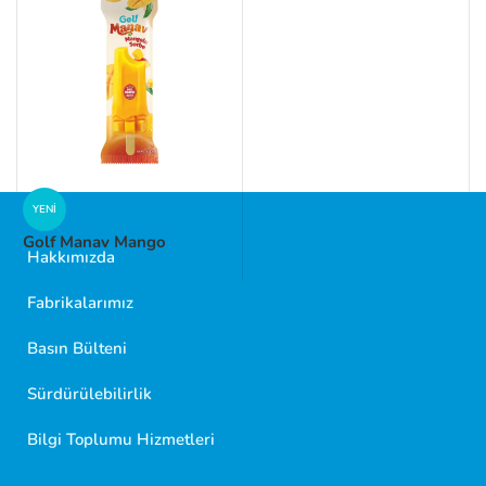
YENI
Golf Manav Mango
Hakkımızda
Fabrikalarımız
Basın Bülteni
Sürdürülebilirlik
Golf Dondurma Dijital Asistanı
Size nasıl yardımcı olabiliriz?
Bilgi Toplumu Hizmetleri
Merhaba 👋