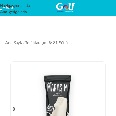
Navigasyona atla
MENÜ
Ana içeriğe atla
Ana Sayfa
/
Golf Maraşım % 81 Sütlü