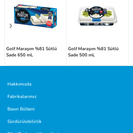
Golf Maraşım %81 Sütlü
Golf Maraşım %81 Sütlü
G
Sade 650 mL
Sade 500 mL
5
Hakkımızda
Fabrikalarımız
Basın Bülteni
Sürdürülebilirlik
Golf Dondurma Dijital Asistanı
Size nasıl yardımcı olabiliriz?