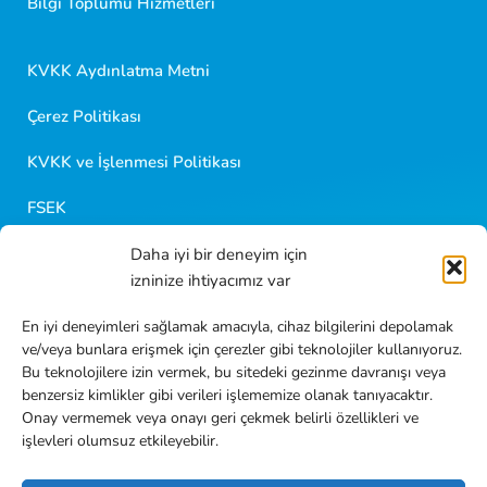
Bilgi Toplumu Hizmetleri
Merhaba 👋
Kısa sorular sorabilir veya aşağıdaki seçeneklerden
KVKK Aydınlatma Metni
birini seçebilirsiniz.
Çerez Politikası
KVKK ve İşlenmesi Politikası
FSEK
Daha iyi bir deneyim için
Golf Kariyer
izninize ihtiyacımız var
Blog İçerikleri
En iyi deneyimleri sağlamak amacıyla, cihaz bilgilerini depolamak
ve/veya bunlara erişmek için çerezler gibi teknolojiler kullanıyoruz.
Sıkça Sorulan Sorular
Bu teknolojilere izin vermek, bu sitedeki gezinme davranışı veya
benzersiz kimlikler gibi verileri işlememize olanak tanıyacaktır.
İletişim
Onay vermemek veya onayı geri çekmek belirli özellikleri ve
işlevleri olumsuz etkileyebilir.