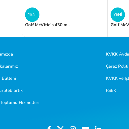
YENI
YENI
Golf McVitie’s 430 mL
Golf McV
ımızda
KVKK Aydın
kalarımız
Çerez Politi
 Bülteni
KVKK ve İşl
rülebilirlik
FSEK
i Toplumu Hizmetleri