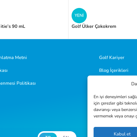
YENI
itie’s 90 mL
Golf Ülker Çokokrem
latma Metni
Golf Kariyer
kası
Blog İçerikleri
enmesi Politikası
Sıkça Sorulan Sor
Dah
İletişim
En iyi deneyimleri sağ
için çerezler gibi tekno
davranışı veya benzersi
vermemek veya onayı geri
Kabul et