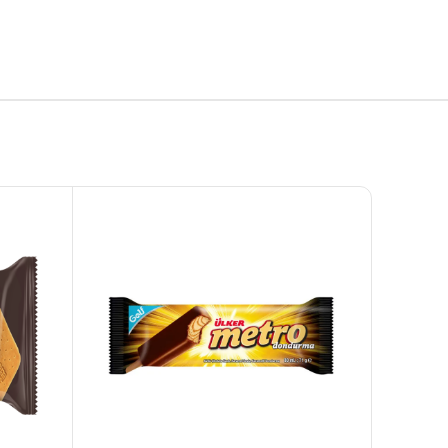
Golf Dondurma Dijital Asistanı
Size nasıl yardımcı olabiliriz?
Merhaba 👋
Kısa sorular sorabilir veya aşağıdaki seçeneklerden
birini seçebilirsiniz.