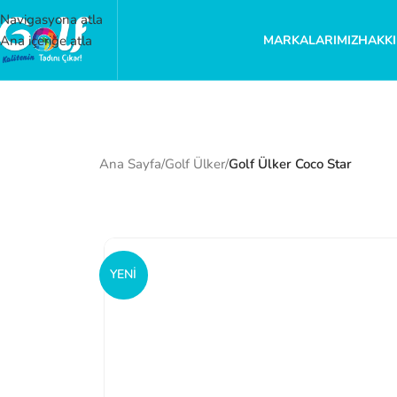
Navigasyona atla
MARKALARIMIZ
HAKKI
Ana içeriğe atla
Ana Sayfa
/
Golf Ülker
/
Golf Ülker Coco Star
YENI