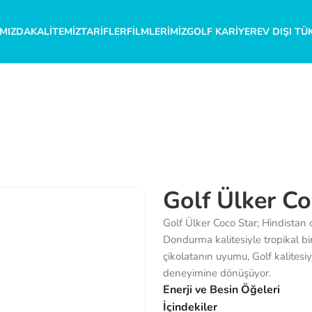
MIZDA
KALITEMIZ
TARIFLER
FILMLERIMIZ
GOLF KARIYER
EV DIŞI TÜ
Golf Ülker Co
Golf Ülker Coco Star; Hindistan c
Dondurma kalitesiyle tropikal bi
çikolatanın uyumu, Golf kalitesiy
deneyimine dönüşüyor.
Enerji ve Besin Öğeleri
İçindekiler