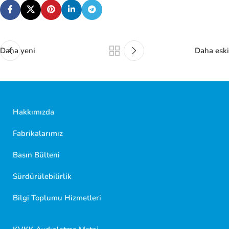
Daha yeni
Daha eski
Hakkımızda
Fabrikalarımız
Basın Bülteni
Sürdürülebilirlik
Golf Dondurma Dijital Asistanı
Size nasıl yardımcı olabiliriz?
Bilgi Toplumu Hizmetleri
Merhaba 👋
Kısa sorular sorabilir veya aşağıdaki seçeneklerden