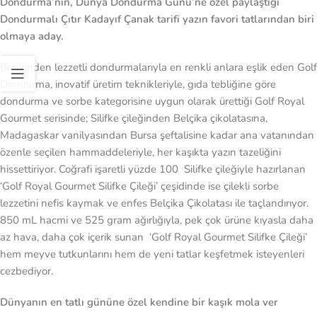
Dondurma’nın, Dünya Dondurma Günü’ne özel paylaştığı
Dondurmalı Çıtır Kadayıf Çanak
tarifi yazın favori tatlarından biri
olmaya aday.
Birbirinden lezzetli dondurmalarıyla en renkli anlara eşlik eden Golf
Dondurma, inovatif üretim teknikleriyle, gıda tebliğine göre
dondurma ve sorbe kategorisine uygun olarak ürettiği Golf Royal
Gourmet serisinde; Silifke çileğinden Belçika çikolatasına,
Madagaskar vanilyasından Bursa şeftalisine kadar ana vatanından
özenle seçilen hammaddeleriyle, her kaşıkta yazın tazeliğini
hissettiriyor. Coğrafi işaretli yüzde 100 Silifke çileğiyle hazırlanan
‘Golf Royal Gourmet Silifke Çileği’ çeşidinde ise çilekli sorbe
lezzetini nefis kaymak ve enfes Belçika Çikolatası ile taçlandırıyor.
850 mL hacmi ve 525 gram ağırlığıyla, pek çok ürüne kıyasla daha
az hava, daha çok içerik sunan ‘Golf Royal Gourmet Silifke Çileği’
hem meyve tutkunlarını hem de yeni tatlar keşfetmek isteyenleri
cezbediyor.
Dünyanın en tatlı gününe özel kendine bir kaşık mola ver