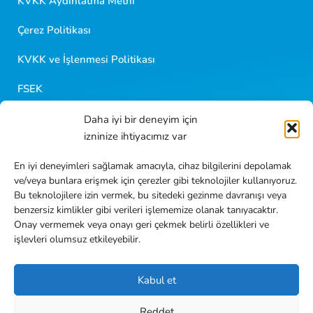
KVKK Aydınlatma Metni
birini seçebilirsiniz.
Çerez Politikası
KVKK ve İşlenmesi Politikası
FSEK
Daha iyi bir deneyim için
Golf Kariyer
izninize ihtiyacımız var
Blog İçerikleri
En iyi deneyimleri sağlamak amacıyla, cihaz bilgilerini depolamak
ve/veya bunlara erişmek için çerezler gibi teknolojiler kullanıyoruz.
Sıkça Sorulan Sorular
Bu teknolojilere izin vermek, bu sitedeki gezinme davranışı veya
benzersiz kimlikler gibi verileri işlememize olanak tanıyacaktır.
İletişim
Onay vermemek veya onayı geri çekmek belirli özellikleri ve
işlevleri olumsuz etkileyebilir.
Kabul et
Reddet