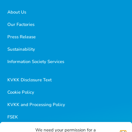
About Us
Our Factories
Press Release
Sustainability
Golf Dondurma Dijital Asistanı
Size nasıl yardımcı olabiliriz?
Information Society Services
Merhaba 👋
Kısa sorular sorabilir veya aşağıdaki seçeneklerden
KVKK Disclosure Text
birini seçebilirsiniz.
Cookie Policy
KVKK and Processing Policy
FSEK
We need your permission for a