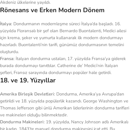
Akdeniz ülkelerine yayıldı.
Rönesans ve Erken Modern Dönem
İtalya:
Dondurmanın modernleşme süreci İtalya’da başladı. 16.
yüzyılda Floransalı bir şef olan Bernardo Buontalenti, Medici ailesi
için krema, şeker ve yumurta kullanarak ilk modern dondurmayı
hazırladı. Buontalenti’nin tarifi, günümüz dondurmasının temelini
oluşturdu.
Fransa:
İtalyan dondurma ustaları, 17. yüzyılda Fransa’ya giderek
burada dondurmayı tanıttılar. Catherine de’ Medici’nin İtalyan
şefleri, Fransız sarayında dondurmayı popüler hale getirdi.
18. ve 19. Yüzyıllar
Amerika Birleşik Devletleri:
Dondurma, Amerika’ya Avrupa’dan
getirildi ve 18. yüzyılda popülerlik kazandı. George Washington ve
Thomas Jefferson gibi ünlü Amerikan liderlerinin dondurma tarifleri
ve makineleri olduğu bilinmektedir.
Dondurma Makineleri:
19. yüzyılda, Nancy Johnson adlı Amerikalı
bir kadın, 1843’te manuel dondurma makinesini icat etti. Bu