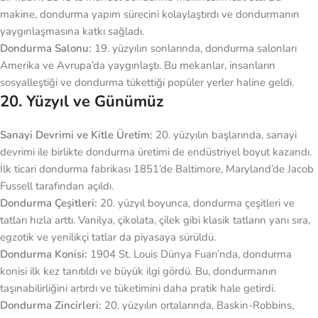
makine, dondurma yapım sürecini kolaylaştırdı ve dondurmanın
yaygınlaşmasına katkı sağladı.
Dondurma Salonu:
19. yüzyılın sonlarında, dondurma salonları
Amerika ve Avrupa’da yaygınlaştı. Bu mekanlar, insanların
sosyalleştiği ve dondurma tükettiği popüler yerler haline geldi.
20. Yüzyıl ve Günümüz
Sanayi Devrimi ve Kitle Üretim:
20. yüzyılın başlarında, sanayi
devrimi ile birlikte dondurma üretimi de endüstriyel boyut kazandı.
İlk ticari dondurma fabrikası 1851’de Baltimore, Maryland’de Jacob
Fussell tarafından açıldı.
Dondurma Çeşitleri:
20. yüzyıl boyunca, dondurma çeşitleri ve
tatları hızla arttı. Vanilya, çikolata, çilek gibi klasik tatların yanı sıra,
egzotik ve yenilikçi tatlar da piyasaya sürüldü.
Dondurma Konisi:
1904 St. Louis Dünya Fuarı’nda, dondurma
konisi ilk kez tanıtıldı ve büyük ilgi gördü. Bu, dondurmanın
taşınabilirliğini artırdı ve tüketimini daha pratik hale getirdi.
Dondurma Zincirleri:
20. yüzyılın ortalarında, Baskin-Robbins,